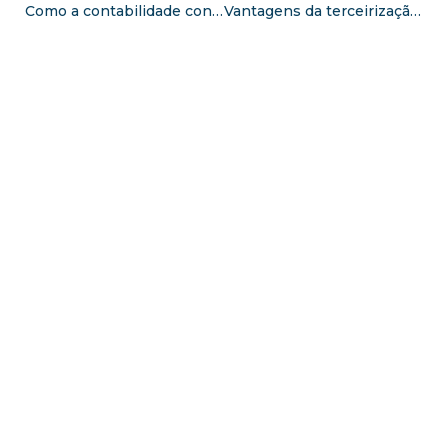
Como a contabilidade consultiva atua na sua empresa
Vantagens da terceirização financeira